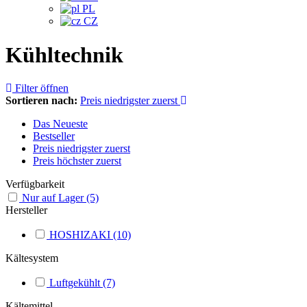
PL
CZ
Kühltechnik
Filter öffnen
Sortieren nach:
Preis niedrigster zuerst
Das Neueste
Bestseller
Preis niedrigster zuerst
Preis höchster zuerst
Verfügbarkeit
Nur auf Lager
(5)
Hersteller
HOSHIZAKI
(10)
Kältesystem
Luftgekühlt
(7)
Kältemittel