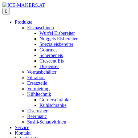
Produkte
Eismaschinen
Würfel Eisbereiter
Nuggets Eisbereiter
Spezialeisbereiter
Gourmet
Scherbeneis
Crescent Eis
Dispenser
Vorratsbehälter
Filtration
Ersatzteile
Vermietung
Kühltechnik
Gefrierschränke
Kühlschränke
Eiscrusher
Beermatic
Sushi-Schauvitrinen
Service
Kontakt