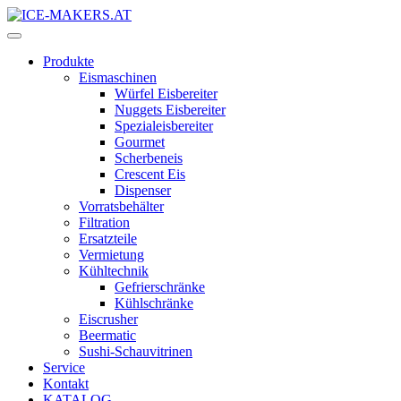
Produkte
Eismaschinen
Würfel Eisbereiter
Nuggets Eisbereiter
Spezialeisbereiter
Gourmet
Scherbeneis
Crescent Eis
Dispenser
Vorratsbehälter
Filtration
Ersatzteile
Vermietung
Kühltechnik
Gefrierschränke
Kühlschränke
Eiscrusher
Beermatic
Sushi-Schauvitrinen
Service
Kontakt
KATALOG