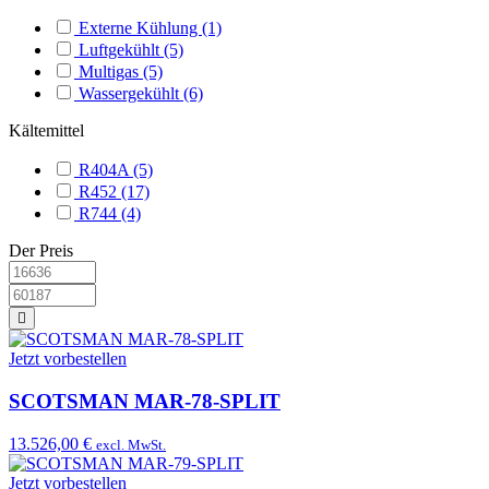
Externe Kühlung
(1)
Luftgekühlt
(5)
Multigas
(5)
Wassergekühlt
(6)
Kältemittel
R404A
(5)
R452
(17)
R744
(4)
Der Preis
Jetzt vorbestellen
SCOTSMAN MAR-78-SPLIT
13.526,00 €
excl. MwSt.
Jetzt vorbestellen