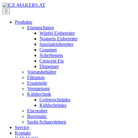
Produkte
Eismaschinen
Würfel Eisbereiter
Nuggets Eisbereiter
Spezialeisbereiter
Gourmet
Scherbeneis
Crescent Eis
Dispenser
Vorratsbehälter
Filtration
Ersatzteile
Vermietung
Kühltechnik
Gefrierschränke
Kühlschränke
Eiscrusher
Beermatic
Sushi-Schauvitrinen
Service
Kontakt