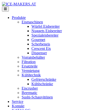
Produkte
Eismaschinen
Würfel Eisbereiter
Nuggets Eisbereiter
Spezialeisbereiter
Gourmet
Scherbeneis
Crescent Eis
Dispenser
Vorratsbehälter
Filtration
Ersatzteile
Vermietung
Kühltechnik
Gefrierschränke
Kühlschränke
Eiscrusher
Beermatic
Sushi-Schauvitrinen
Service
Kontakt