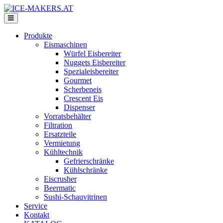
Produkte
Eismaschinen
Würfel Eisbereiter
Nuggets Eisbereiter
Spezialeisbereiter
Gourmet
Scherbeneis
Crescent Eis
Dispenser
Vorratsbehälter
Filtration
Ersatzteile
Vermietung
Kühltechnik
Gefrierschränke
Kühlschränke
Eiscrusher
Beermatic
Sushi-Schauvitrinen
Service
Kontakt