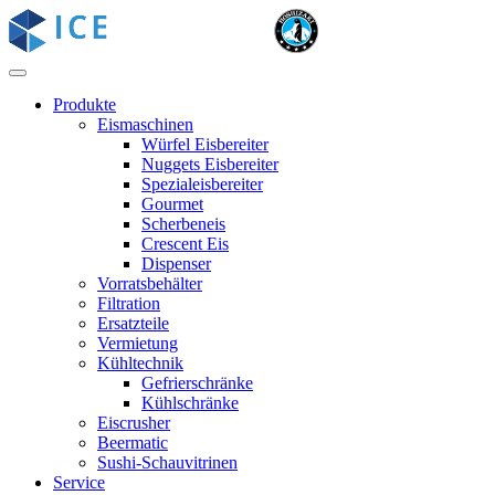
Produkte
Eismaschinen
Würfel Eisbereiter
Nuggets Eisbereiter
Spezialeisbereiter
Gourmet
Scherbeneis
Crescent Eis
Dispenser
Vorratsbehälter
Filtration
Ersatzteile
Vermietung
Kühltechnik
Gefrierschränke
Kühlschränke
Eiscrusher
Beermatic
Sushi-Schauvitrinen
Service