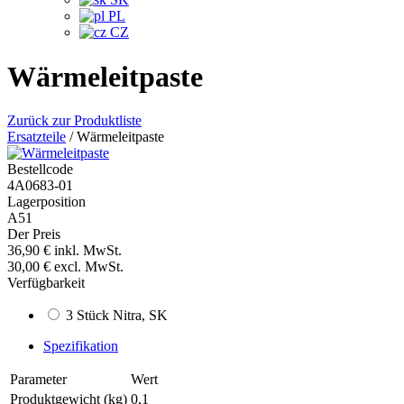
PL
CZ
Wärmeleitpaste
Zurück zur Produktliste
Ersatzteile
/
Wärmeleitpaste
Bestellcode
4A0683-01
Lagerposition
A51
Der Preis
36,90 €
inkl. MwSt.
30,00 €
excl. MwSt.
Verfügbarkeit
3 Stück Nitra, SK
Spezifikation
Parameter
Wert
Produktgewicht (kg)
0,1