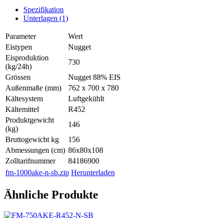
Spezifikation
Unterlagen (1)
Parameter
Wert
Eistypen
Nugget
Eisproduktion
730
(kg/24h)
Grössen
Nugget 88% EIS
Außenmaße (mm)
762 x 700 x 780
Kältesystem
Luftgekühlt
Kältemittel
R452
Produktgewicht
146
(kg)
Bruttogewicht kg
156
Abmessungen (cm)
86x80x108
Zolltarifnummer
84186900
fm-1000ake-n-sb.zip
Herunterladen
Ähnliche Produkte