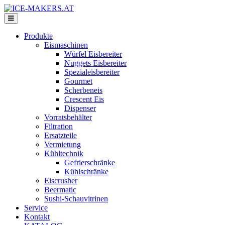
Produkte
Eismaschinen
Würfel Eisbereiter
Nuggets Eisbereiter
Spezialeisbereiter
Gourmet
Scherbeneis
Crescent Eis
Dispenser
Vorratsbehälter
Filtration
Ersatzteile
Vermietung
Kühltechnik
Gefrierschränke
Kühlschränke
Eiscrusher
Beermatic
Sushi-Schauvitrinen
Service
Kontakt