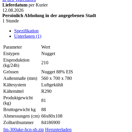
Lieferdatum
per Kurier
12.08.2026
Persönlich Abholung in der angegebenen Stadt
1 Stunde
Spezifikation
Unterlagen (1)
Parameter
Wert
Eistypen
Nugget
Eisproduktion
210
(kg/24h)
Grössen
Nugget 88% EIS
Außenmaße (mm)
560 x 700 x 780
Kältesystem
Luftgekühlt
Kältemittel
R290
Produktgewicht
81
(kg)
Bruttogewicht kg
88
Abmessungen (cm)
66x80x108
Zolltarifnummer
84186900
fm-300ake-hcn-sb.zip
Herunterladen