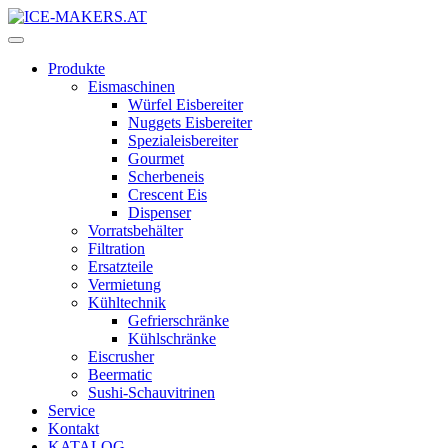
Produkte
Eismaschinen
Würfel Eisbereiter
Nuggets Eisbereiter
Spezialeisbereiter
Gourmet
Scherbeneis
Crescent Eis
Dispenser
Vorratsbehälter
Filtration
Ersatzteile
Vermietung
Kühltechnik
Gefrierschränke
Kühlschränke
Eiscrusher
Beermatic
Sushi-Schauvitrinen
Service
Kontakt
KATALOG