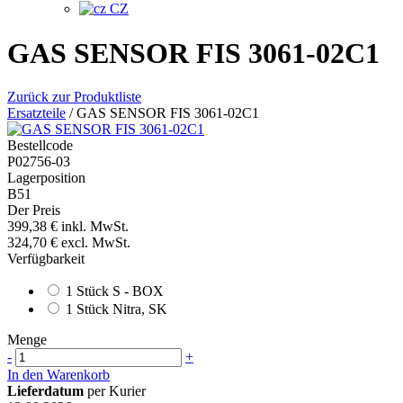
CZ
GAS SENSOR FIS 3061-02C1
Zurück zur Produktliste
Ersatzteile
/
GAS SENSOR FIS 3061-02C1
Bestellcode
P02756-03
Lagerposition
B51
Der Preis
399,38 €
inkl. MwSt.
324,70 €
excl. MwSt.
Verfügbarkeit
1 Stück S - BOX
1 Stück Nitra, SK
Menge
-
+
In den Warenkorb
Lieferdatum
per Kurier