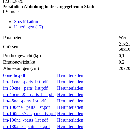
12.08.2026
Persönlich Abholung in der angegebenen Stadt
1 Stunde
Spezifikation
Unterlagen (12)
Parameter
Wert
21x21
Grössen
58x10
Produktgewicht (kg)
0,1
Bruttogewicht kg
0,2
Abmessungen (cm)
20x2
65ne-hc.pdf
Herunterladen
im-21cne_-parts_list.pdf
Herunterladen
im-30cne_-parts_list.pdf
Herunterladen
im-45cne-25_-parts_list.pdf
Herunterladen
im-45ne_-parts_list.pdf
Herunterladen
im-100cne_-parts_list.pdf
Herunterladen
im-100cne-32_-parts_list.pdf
Herunterladen
im-100ne_-parts_list.pdf
Herunterladen
im-130ane_-parts_list.pdf
Herunterladen