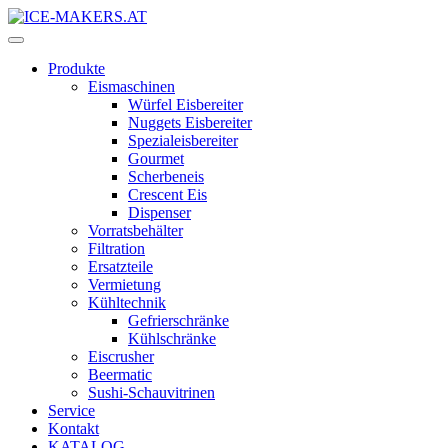
Produkte
Eismaschinen
Würfel Eisbereiter
Nuggets Eisbereiter
Spezialeisbereiter
Gourmet
Scherbeneis
Crescent Eis
Dispenser
Vorratsbehälter
Filtration
Ersatzteile
Vermietung
Kühltechnik
Gefrierschränke
Kühlschränke
Eiscrusher
Beermatic
Sushi-Schauvitrinen
Service
Kontakt
KATALOG