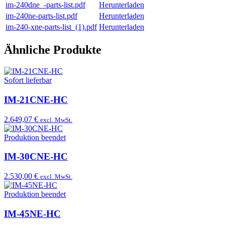
im-240dne_-parts-list.pdf
Herunterladen
im-240ne-parts-list.pdf
Herunterladen
im-240-xne-parts-list_(1).pdf
Herunterladen
Ähnliche Produkte
Sofort lieferbar
IM-21CNE-HC
2.649,07 €
excl. MwSt.
Produktion beendet
IM-30CNE-HC
2.530,00 €
excl. MwSt.
Produktion beendet
IM-45NE-HC