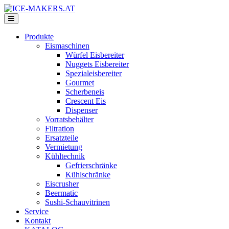
Produkte
Eismaschinen
Würfel Eisbereiter
Nuggets Eisbereiter
Spezialeisbereiter
Gourmet
Scherbeneis
Crescent Eis
Dispenser
Vorratsbehälter
Filtration
Ersatzteile
Vermietung
Kühltechnik
Gefrierschränke
Kühlschränke
Eiscrusher
Beermatic
Sushi-Schauvitrinen
Service
Kontakt