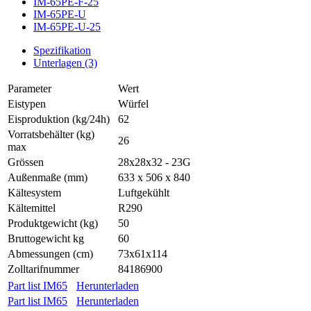
IM-65PE-F-25
IM-65PE-U
IM-65PE-U-25
Spezifikation
Unterlagen (3)
Parameter
Wert
Eistypen
Würfel
Eisproduktion (kg/24h)
62
Vorratsbehälter (kg)
26
max
Grössen
28x28x32 - 23G
Außenmaße (mm)
633 x 506 x 840
Kältesystem
Luftgekühlt
Kältemittel
R290
Produktgewicht (kg)
50
Bruttogewicht kg
60
Abmessungen (cm)
73x61x114
Zolltarifnummer
84186900
Part list IM65
Herunterladen
Part list IM65
Herunterladen