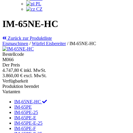
PL
CZ
IM-65NE-HC
Zurück zur Produktliste
Eismaschinen
/
Würfel Eisbereiter
/
IM-65NE-HC
Bestellcode
M066
Der Preis
4.747,80 €
inkl. MwSt.
3.860,00 €
excl. MwSt.
Verfügbarkeit
Produktion beendet
Varianten
IM-65NE-HC
IM-65PE
IM-65PE-25
IM-65PE-E
IM-65PE-E-25
IM-65PE-F