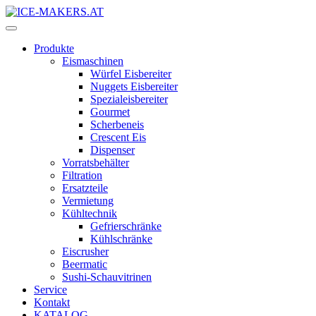
Produkte
Eismaschinen
Würfel Eisbereiter
Nuggets Eisbereiter
Spezialeisbereiter
Gourmet
Scherbeneis
Crescent Eis
Dispenser
Vorratsbehälter
Filtration
Ersatzteile
Vermietung
Kühltechnik
Gefrierschränke
Kühlschränke
Eiscrusher
Beermatic
Sushi-Schauvitrinen
Service
Kontakt
KATALOG