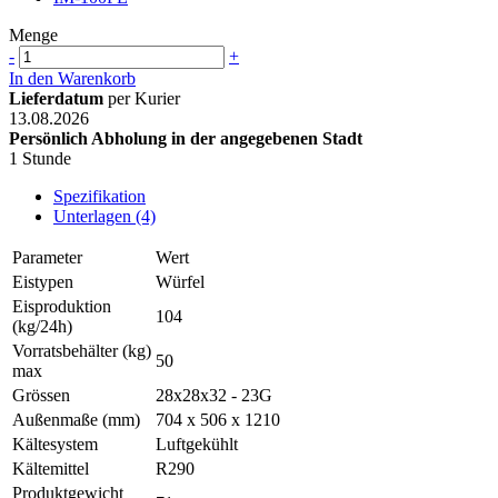
Menge
-
+
In den Warenkorb
Lieferdatum
per Kurier
13.08.2026
Persönlich Abholung in der angegebenen Stadt
1 Stunde
Spezifikation
Unterlagen (4)
Parameter
Wert
Eistypen
Würfel
Eisproduktion
104
(kg/24h)
Vorratsbehälter (kg)
50
max
Grössen
28x28x32 - 23G
Außenmaße (mm)
704 x 506 x 1210
Kältesystem
Luftgekühlt
Kältemittel
R290
Produktgewicht