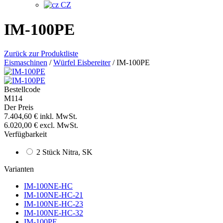
CZ
IM-100PE
Zurück zur Produktliste
Eismaschinen
/
Würfel Eisbereiter
/
IM-100PE
Bestellcode
M114
Der Preis
7.404,60 €
inkl. MwSt.
6.020,00 €
excl. MwSt.
Verfügbarkeit
2 Stück Nitra, SK
Varianten
IM-100NE-HC
IM-100NE-HC-21
IM-100NE-HC-23
IM-100NE-HC-32
IM-100PE