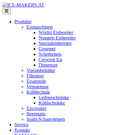
Produkte
Eismaschinen
Würfel Eisbereiter
Nuggets Eisbereiter
Spezialeisbereiter
Gourmet
Scherbeneis
Crescent Eis
Dispenser
Vorratsbehälter
Filtration
Ersatzteile
Vermietung
Kühltechnik
Gefrierschränke
Kühlschränke
Eiscrusher
Beermatic
Sushi-Schauvitrinen
Service
Kontakt