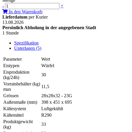
Menge
-
+
In den Warenkorb
Lieferdatum
per Kurier
13.08.2026
Persönlich Abholung in der angegebenen Stadt
1 Stunde
Spezifikation
Unterlagen (5)
Parameter
Wert
Eistypen
Würfel
Eisproduktion
30
(kg/24h)
Vorratsbehälter (kg)
11,5
max
Grössen
28x28x32 - 23G
Außenmaße (mm)
398 x 451 x 695
Kältesystem
Luftgekühlt
Kältemittel
R290
Produktgewicht
33
(kg)