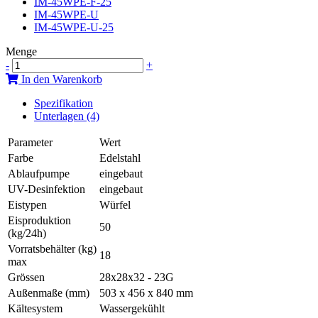
IM-45WPE-F-25
IM-45WPE-U
IM-45WPE-U-25
Menge
-
+
In den Warenkorb
Spezifikation
Unterlagen (4)
Parameter
Wert
Farbe
Edelstahl
Ablaufpumpe
eingebaut
UV-Desinfektion
eingebaut
Eistypen
Würfel
Eisproduktion
50
(kg/24h)
Vorratsbehälter (kg)
18
max
Grössen
28x28x32 - 23G
Außenmaße (mm)
503 x 456 x 840 mm
Kältesystem
Wassergekühlt