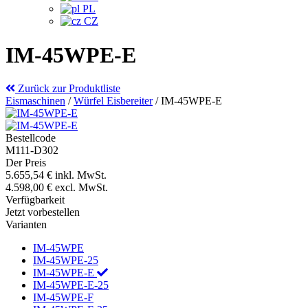
PL
CZ
IM-45WPE-E
Zurück zur Produktliste
Eismaschinen
/
Würfel Eisbereiter
/
IM-45WPE-E
Bestellcode
M111-D302
Der Preis
5.655,54 €
inkl. MwSt.
4.598,00 €
excl. MwSt.
Verfügbarkeit
Jetzt vorbestellen
Varianten
IM-45WPE
IM-45WPE-25
IM-45WPE-E
IM-45WPE-E-25
IM-45WPE-F