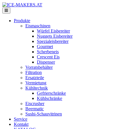
Produkte
Eismaschinen
Würfel Eisbereiter
Nuggets Eisbereiter
Spezialeisbereiter
Gourmet
Scherbeneis
Crescent Eis
Dispenser
Vorratsbehälter
Filtration
Ersatzteile
Vermietung
Kühltechnik
Gefrierschränke
Kühlschränke
Eiscrusher
Beermatic
Sushi-Schauvitrinen
Service
Kontakt