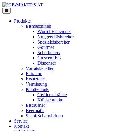
Produkte
Eismaschinen
Würfel Eisbereiter
Nuggets Eisbereiter
Spezialeisbereiter
Gourmet
Scherbeneis
Crescent Eis
Dispenser
Vorratsbehälter
Filtration
Ersatzteile
Vermietung
Kühltechnik
Gefrierschränke
Kühlschränke
Eiscrusher
Beermatic
Sushi-Schauvitrinen
Service
Kontakt