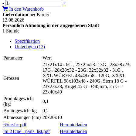
-
+
In den Warenkorb
Lieferdatum
per Kurier
12.08.2026
Persönlich Abholung in der angegebenen Stadt
1 Stunde
Spezifikation
Unterlagen (12)
Parameter
Wert
21x21x14 - 6G , 25x25x23- 13G , 28x28x23-
17G , 28x28x32 - 23G, 32x32x32 - 31G ,
XXL WÜRFEL 48x48x58 - 120G, XXXL
Grössen
WÜRFEL 58x103x48 - 240G, Stern 18 G -
23x23x38, Kugel 45 G - Ø45mm, 25 G -
23x40x40
Produktgewicht
0,1
(kg)
Bruttogewicht kg
0,2
Abmessungen (cm)
20x20x10
65ne-hc.pdf
Herunterladen
im-21cne_-parts_list.pdf
Herunterladen