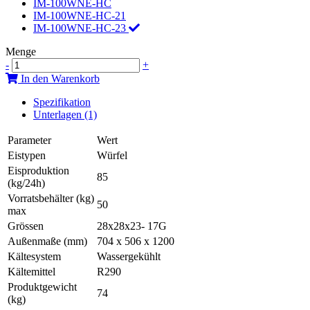
IM-100WNE-HC
IM-100WNE-HC-21
IM-100WNE-HC-23
Menge
-
+
In den Warenkorb
Spezifikation
Unterlagen (1)
Parameter
Wert
Eistypen
Würfel
Eisproduktion
85
(kg/24h)
Vorratsbehälter (kg)
50
max
Grössen
28x28x23- 17G
Außenmaße (mm)
704 x 506 x 1200
Kältesystem
Wassergekühlt
Kältemittel
R290
Produktgewicht
74
(kg)