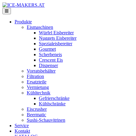
Produkte
Eismaschinen
Würfel Eisbereiter
Nuggets Eisbereiter
Spezialeisbereiter
Gourmet
Scherbeneis
Crescent Eis
Dispenser
Vorratsbehälter
Filtration
Ersatzteile
Vermietung
Kühltechnik
Gefrierschränke
Kühlschränke
Eiscrusher
Beermatic
Sushi-Schauvitrinen
Service
Kontakt