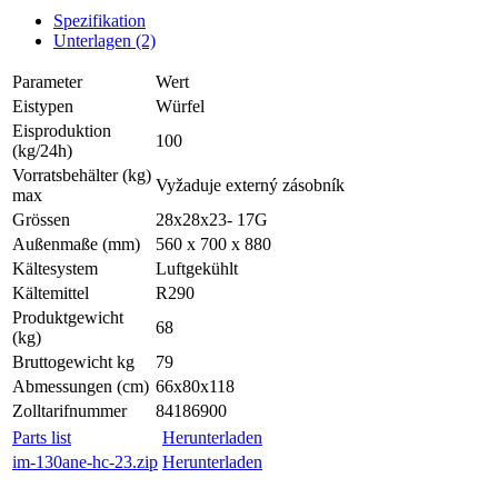
Spezifikation
Unterlagen (2)
Parameter
Wert
Eistypen
Würfel
Eisproduktion
100
(kg/24h)
Vorratsbehälter (kg)
Vyžaduje externý zásobník
max
Grössen
28x28x23- 17G
Außenmaße (mm)
560 x 700 x 880
Kältesystem
Luftgekühlt
Kältemittel
R290
Produktgewicht
68
(kg)
Bruttogewicht kg
79
Abmessungen (cm)
66x80x118
Zolltarifnummer
84186900
Parts list
Herunterladen
im-130ane-hc-23.zip
Herunterladen