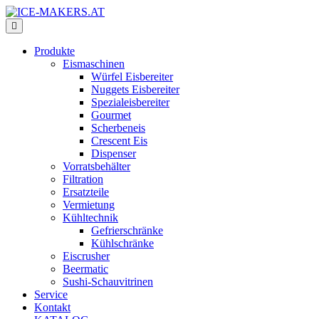
Produkte
Eismaschinen
Würfel Eisbereiter
Nuggets Eisbereiter
Spezialeisbereiter
Gourmet
Scherbeneis
Crescent Eis
Dispenser
Vorratsbehälter
Filtration
Ersatzteile
Vermietung
Kühltechnik
Gefrierschränke
Kühlschränke
Eiscrusher
Beermatic
Sushi-Schauvitrinen
Service
Kontakt