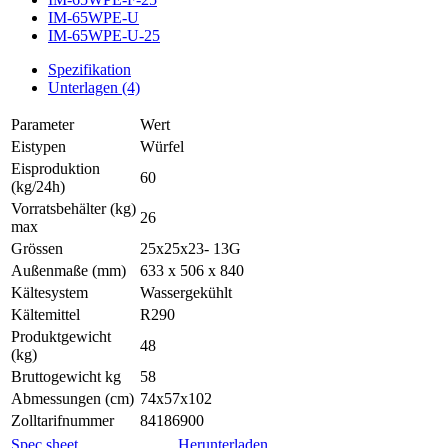
IM-65WPE-U
IM-65WPE-U-25
Spezifikation
Unterlagen (4)
Parameter
Wert
Eistypen
Würfel
Eisproduktion
60
(kg/24h)
Vorratsbehälter (kg)
26
max
Grössen
25x25x23- 13G
Außenmaße (mm)
633 x 506 x 840
Kältesystem
Wassergekühlt
Kältemittel
R290
Produktgewicht
48
(kg)
Bruttogewicht kg
58
Abmessungen (cm)
74x57x102
Zolltarifnummer
84186900
Spec sheet
Herunterladen