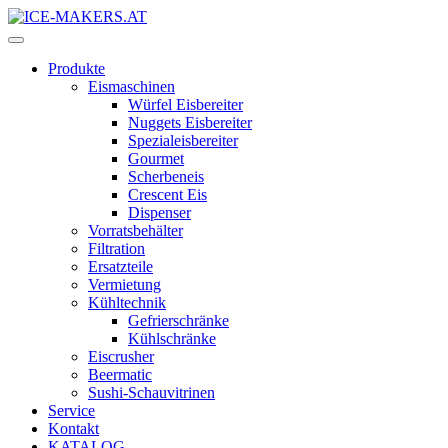
Produkte
Eismaschinen
Würfel Eisbereiter
Nuggets Eisbereiter
Spezialeisbereiter
Gourmet
Scherbeneis
Crescent Eis
Dispenser
Vorratsbehälter
Filtration
Ersatzteile
Vermietung
Kühltechnik
Gefrierschränke
Kühlschränke
Eiscrusher
Beermatic
Sushi-Schauvitrinen
Service
Kontakt
KATALOG