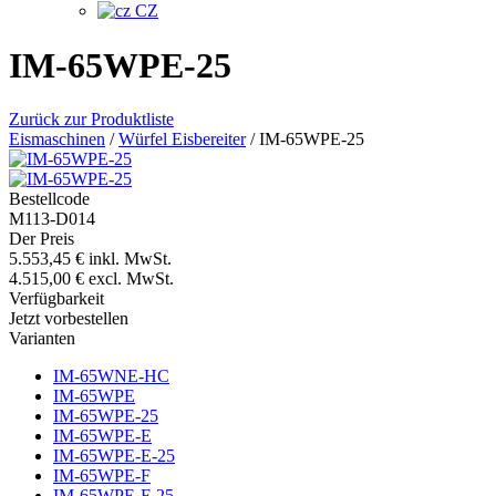
CZ
IM-65WPE-25
Zurück zur Produktliste
Eismaschinen
/
Würfel Eisbereiter
/
IM-65WPE-25
Bestellcode
M113-D014
Der Preis
5.553,45 €
inkl. MwSt.
4.515,00 €
excl. MwSt.
Verfügbarkeit
Jetzt vorbestellen
Varianten
IM-65WNE-HC
IM-65WPE
IM-65WPE-25
IM-65WPE-E
IM-65WPE-E-25
IM-65WPE-F
IM-65WPE-F-25