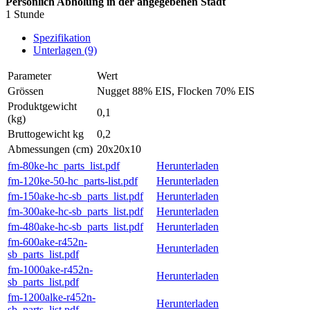
Persönlich Abholung in der angegebenen Stadt
1 Stunde
Spezifikation
Unterlagen (9)
Parameter
Wert
Grössen
Nugget 88% EIS, Flocken 70% EIS
Produktgewicht
0,1
(kg)
Bruttogewicht kg
0,2
Abmessungen (cm)
20x20x10
fm-80ke-hc_parts_list.pdf
Herunterladen
fm-120ke-50-hc_parts-list.pdf
Herunterladen
fm-150ake-hc-sb_parts_list.pdf
Herunterladen
fm-300ake-hc-sb_parts_list.pdf
Herunterladen
fm-480ake-hc-sb_parts_list.pdf
Herunterladen
fm-600ake-r452n-
Herunterladen
sb_parts_list.pdf
fm-1000ake-r452n-
Herunterladen
sb_parts_list.pdf
fm-1200alke-r452n-
Herunterladen
sb_parts_list.pdf