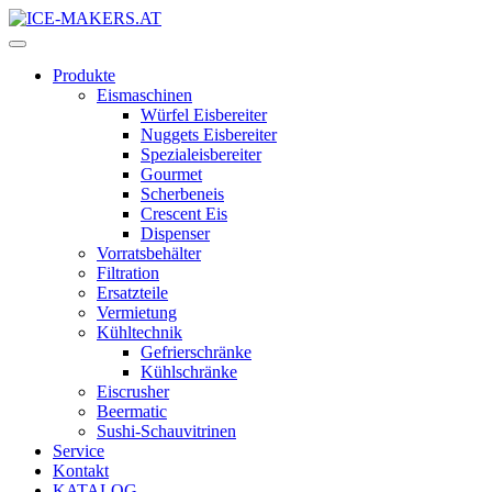
Produkte
Eismaschinen
Würfel Eisbereiter
Nuggets Eisbereiter
Spezialeisbereiter
Gourmet
Scherbeneis
Crescent Eis
Dispenser
Vorratsbehälter
Filtration
Ersatzteile
Vermietung
Kühltechnik
Gefrierschränke
Kühlschränke
Eiscrusher
Beermatic
Sushi-Schauvitrinen
Service
Kontakt
KATALOG